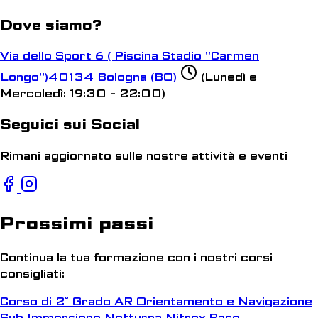
Dove siamo?
Via dello Sport 6 ( Piscina Stadio "Carmen
Longo")
40134 Bologna (BO)
(Lunedì e
Mercoledì: 19:30 - 22:00)
Seguici sui Social
Rimani aggiornato sulle nostre attività e eventi
Prossimi passi
Continua la tua formazione con i nostri corsi
consigliati:
Corso di 2° Grado AR
Orientamento e Navigazione
Sub
Immersione Notturna
Nitrox Base