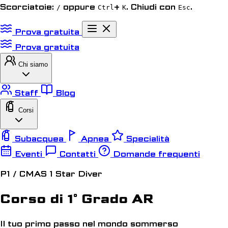
Scorciatoie:
oppure
+
. Chiudi con
.
/
Ctrl
K
Esc
Prova gratuita
Prova gratuita
Chi siamo
Staff
Blog
Corsi
Subacquea
Apnea
Specialità
Eventi
Contatti
Domande frequenti
P1 / CMAS 1 Star Diver
Corso di 1° Grado AR
Il tuo primo passo nel mondo sommerso